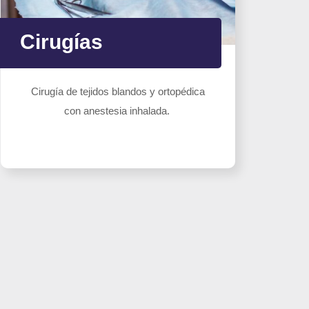
L
Cirugías
C
Cirugía de tejidos blandos y ortopédica
r
con anestesia inhalada.
co