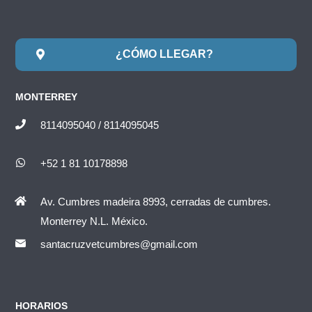
¿CÓMO LLEGAR?
MONTERREY
8114095040 / 8114095045
+52 1 81 10178898
Av. Cumbres madeira 8993, cerradas de cumbres.
Monterrey N.L. México.
santacruzvetcumbres@gmail.com
HORARIOS