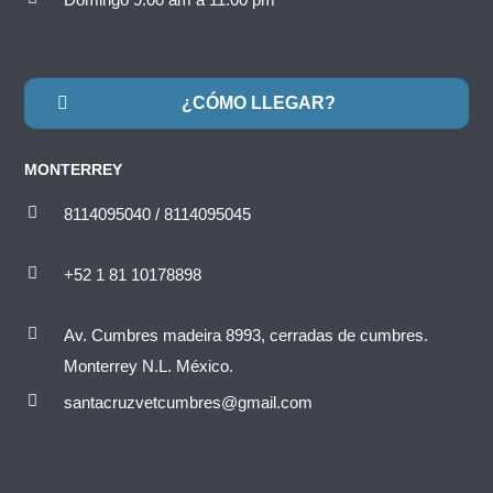
¿CÓMO LLEGAR?
MONTERREY
8114095040 / 8114095045
+52 1 81 10178898
Av. Cumbres madeira 8993, cerradas de cumbres.
Monterrey N.L. México.
santacruzvetcumbres@gmail.com