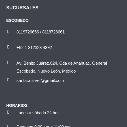
SUCURSALES:
ESCOBEDO
8119726656 / 8119726661
+52 1 812328 4892
Av. Benito Juárez,824, Cda de Anáhuac. General
Escobedo, Nuevo León, México
santacruzvet@gmail.com
HORARIOS
Lunes a sábado 24 hrs.
Domingo 9:00 am a 11:00 pm