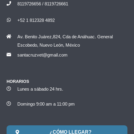
8119726656 / 8119726661
+52 1 812328 4892
Av. Benito Juárez,824, Cda de Anáhuac. General
Escobedo, Nuevo León, México
santacruzvet@gmail.com
HORARIOS
Lunes a sábado 24 hrs.
Domingo 9:00 am a 11:00 pm
¿CÓMO LLEGAR?